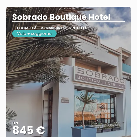
Vedere
Sobrado Boutique Hotel
1 LOCALITÀ
2 TRASPORTO
7 NOTTE/I
Volo + soggiorno
Da
845 €