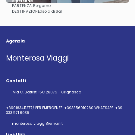
a persona
PARTENZA:
Bergamo
Vedere
DESTINAZIONE:
Isola di Sal
Agenzia
Monterosa Viaggi
Contatti
Via C. Battisti 15C 28075 - Grignasco
+390163411277/ PER EMERGENZE: +393356010260 WHATSAPP: +39
333 571 6035
monterosa.viaggi@email.it
Link Utili