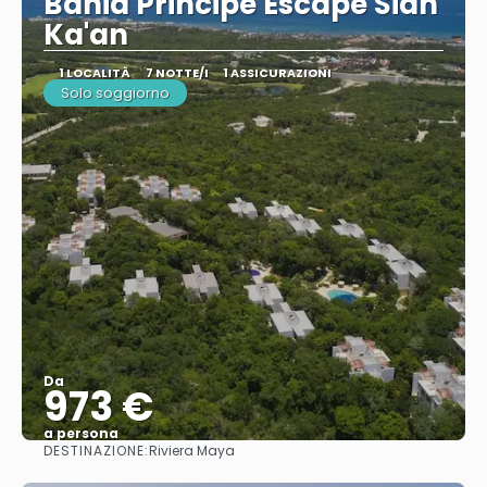
Bahia Principe Escape Sian
Ka'an
1 LOCALITÀ
7 NOTTE/I
1 ASSICURAZIONI
Solo soggiorno
Da
973 €
a persona
DESTINAZIONE:
Riviera Maya
Vedere