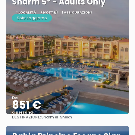
Sharm 5* - Adults Only
1 LOCALITÀ
7 NOTTE/I
1 ASSICURAZIONI
Solo soggiorno
Da
851 €
a persona
DESTINAZIONE:
Sharm el-Sheikh
Vedere