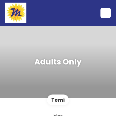
Adults Only
Temi
Mare