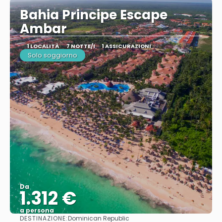
Bahia Principe Escape
Ambar
1 LOCALITÀ
7 NOTTE/I
1 ASSICURAZIONI
Solo soggiorno
Da
1.312 €
a persona
DESTINAZIONE:
Dominican Republic