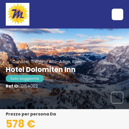
Canazei, Trentino Alto-Adige, Italia
Hotel Dolomiten Inn
Solo soggiorno
Ref ID:
13154002
Prezzo per persona Da
578 €