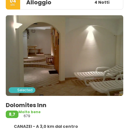
04
Alloggio
4 Notti
dic
Selected
Dolomites Inn
Molto bene
8,7
679
CANAZEI - A 3,0 km dal centro