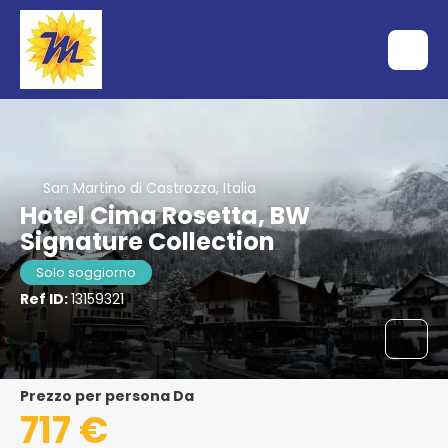
San Martino di Castrozza, Italia
Hotel Cima Rosetta, BW
Signature Collection
Solo soggiorno
Ref ID:
13159321
Prezzo per persona Da
717 €