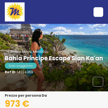
Riviera Maya, Messico
Bahia Principe Escape Sian Ka'an
Solo soggiorno
Ref ID:
14224369
Prezzo per persona Da
973 €