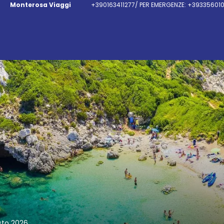
Monterosa Viaggi
+390163411277/ PER EMERGENZE: +39335601
sto 2026