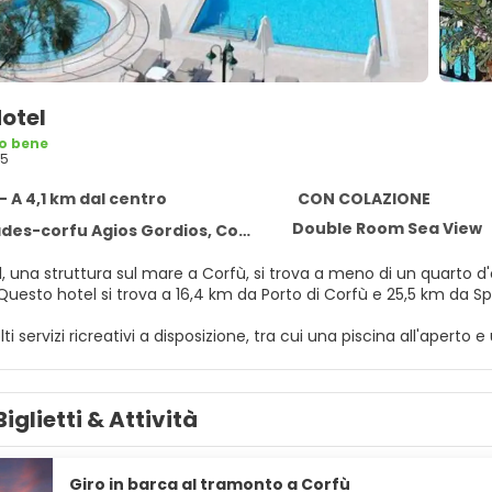
Hotel
o bene
45
- A 4,1 km dal centro
CON COLAZIONE
Double Room Sea View
es-corfu Agios Gordios, Corfu 49084
, una struttura sul mare a Corfù, si trova a meno di un quarto d'
Achilleion. Questo hotel si trova a 16,4 km da Porto di Corfù e 25,5 km da 
lti servizi ricreativi a disposizione, tra cui una piscina all'aper
oltre, di il Wi-Fi gratuito, l'assistenza per la prenotazione di tour 
delle 24 camere della struttura, tutte provviste di aria condizionata
Biglietti & Attività
 restare in contatto con il mondo, mentre la TV con canali via sa
elefoni e casseforti.
spone di un ristorante, ma se preferisci restare nella tua stanza p
Giro in barca al tramonto a Corfù