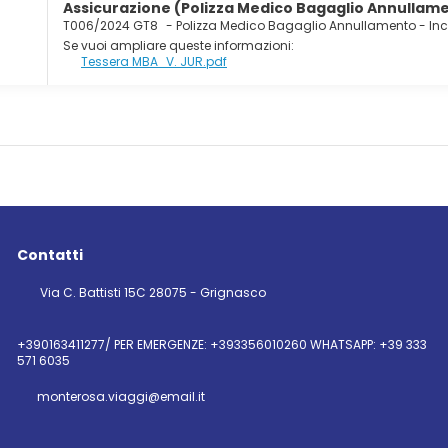
Assicurazione (Polizza Medico Bagaglio Annullamen
T006/2024 GT8
-
Polizza Medico Bagaglio Annullamento - In
Se vuoi ampliare queste informazioni:
Tessera MBA_V. JUR.pdf
Contatti
Via C. Battisti 15C 28075 - Grignasco
+390163411277/ PER EMERGENZE: +393356010260 WHATSAPP: +39 333
571 6035
monterosa.viaggi@email.it