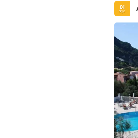
01
ago