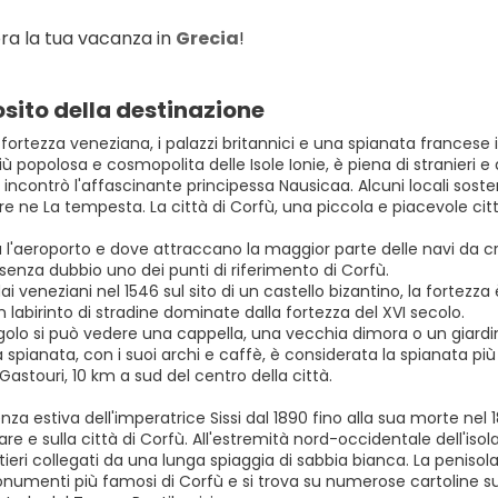
ra la tua vacanza in 
Grecia
!
sito della destinazione
fortezza veneziana, i palazzi britannici e una spianata francese i
iù popolosa e cosmopolita delle Isole Ionie, è piena di stranieri e
 incontrò l'affascinante principessa Nausicaa. Alcuni locali sos
 ne La tempesta. La città di Corfù, una piccola e piacevole città,
a l'aeroporto e dove attraccano la maggior parte delle navi da c
senza dubbio uno dei punti di riferimento di Corfù.
ai veneziani nel 1546 sul sito di un castello bizantino, la fortezza
n labirinto di stradine dominate dalla fortezza del XVI secolo.
olo si può vedere una cappella, una vecchia dimora o un giardino
 spianata, con i suoi archi e caffè, è considerata la spianata più 
i Gastouri, 10 km a sud del centro della città.
enza estiva dell'imperatrice Sissi dal 1890 fino alla sua morte nel 
are e sulla città di Corfù. All'estremità nord-occidentale dell'isola 
stieri collegati da una lunga spiaggia di sabbia bianca. La penisol
umenti più famosi di Corfù e si trova su numerose cartoline sull'i