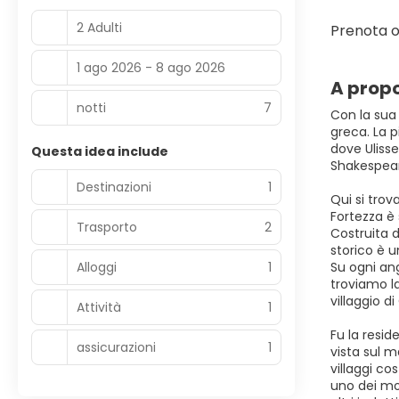
2 Adulti
Prenota o
1 ago 2026 - 8 ago 2026
A propo
notti
7
Con la sua 
greca. La p
dove Ulisse
Questa idea include
Shakespeare
Destinazioni
1
Qui si trov
Fortezza è 
Trasporto
2
Costruita d
storico è u
Alloggi
1
Su ogni ang
troviamo la
villaggio d
Attività
1
Fu la resid
assicurazioni
1
vista sul m
villaggi co
uno dei mon