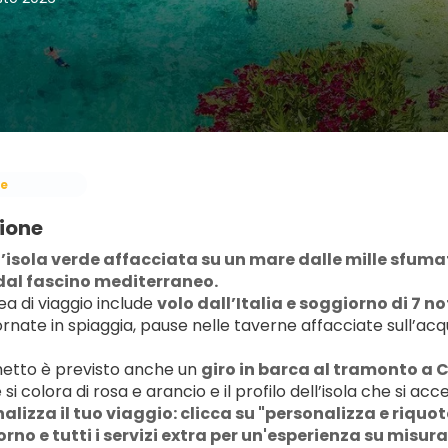
e
ione
’isola verde affacciata su un mare dalle mille sfumatu
dal fascino mediterraneo.
a di viaggio include 
volo dall’Italia e soggiorno di 7 not
rnate in spiaggia, pause nelle taverne affacciate sull’acqu
etto è previsto anche un 
giro in barca al tramonto a 
si colora di rosa e arancio e il profilo dell’isola che si acce
alizza il tuo viaggio: clicca su "personalizza e riquota
rno e tutti i servizi extra per un'esperienza su misura