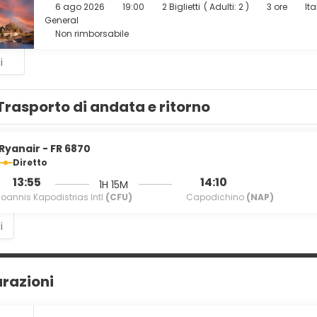
 con un drink a fine giornata, approfittando della disponibilità d
6 ago 2026
19:00
2 Biglietti
(
Adulti: 2
)
3 ore
It
General
ruire di un business center aperto 24 ore su 24, una reception a
Non rimborsabile
Stai pianificando un evento a Corfù? Presso un hotel avrai a dis
.
i
Trasporto di andata e ritorno
Ryanair - FR 6870
Diretto
13:55
14:10
1H 15M
Ioannis Kapodistrias Intl
(CFU)
Capodichino
(NAP)
i
urazioni