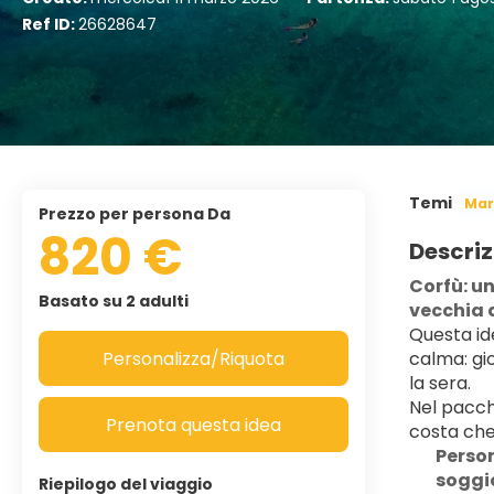
Ref ID:
26628647
Temi
Mar
Prezzo per persona Da
820 €
Descriz
Corfù: un
Basato su 2 adulti
vecchia 
Questa ide
Personalizza/Riquota
calma: gio
la sera.
Nel pacch
Prenota questa idea
costa che 
Person
soggio
Riepilogo del viaggio