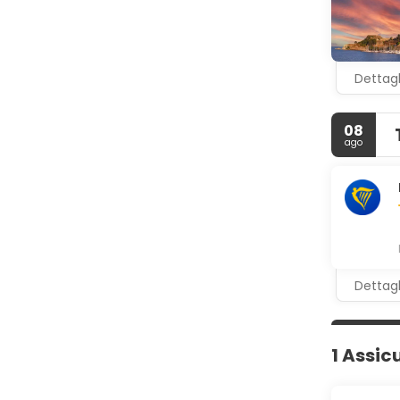
Rinfrescati
Potrai usuf
reception. 
conferenze
Dettagl
08
ago
Dettagl
1 Assic