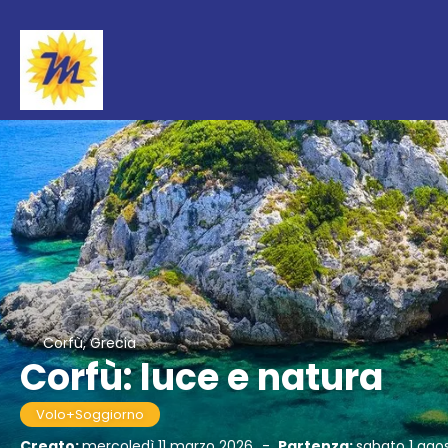
Corfù, Grecia
Corfù: luce e natura
Volo+Soggiorno
Creato:
mercoledì 11 marzo 2026
-
Partenza:
sabato 1 ago