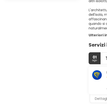
altri isolot
L'architett
dell'isola,
affascinant
quando si 
naturalmen
Ulteriori 
Servizi 
01
ago
Dettagl