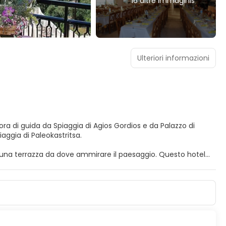
16 altre immaginis
Ulteriori informazioni
ora di guida da Spiaggia di Agios Gordios e da Palazzo di
Spiaggia di Paleokastritsa.
to e una terrazza da dove ammirare il paesaggio. Questo hotel
e biglietti e un'area barbecue.
 e minibar: ti sentirai subito a casa. Il Wi-Fi gratuito ti
tellite è l'ideale per concedersi un po' di svago. I comfort
otrai richiedere il servizio in camera con orario limitato.