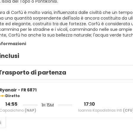
ti, Isola del Topo o Pontikonisi.
ura di Corfù è molto varia, influenzata dalle civiltà che un temp
 ma una quantità sorprendente dell'isola è ancora costituita da uli
e ed elegante, costruito tra due fortezze. Corfù è considerata un
cammina per le stradine e i vicoli, camminando nelle sue ampie 
te, Corfù ha anche la sua bellezza naturale; l'acqua verde turch
informazioni
inclusi
Trasporto di partenza
Ryanair - FR 6871
Diretto
14:55
17:10
1H 15M
Capodichino
(NAP)
Ioannis Kapodistrias Intl
(CFU
i