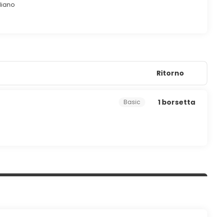
i un bar/lounge e un bar a bordo piscina.
aliano
perta 24 ore su 24 e una cassetta di sicurezza presso la
posizione 37 metri quadrati di spazio con un'area per
Ritorno
1 borsetta
Basic