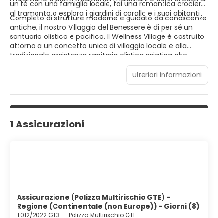
un tè con una famiglia locale, fai una romantica crociera
al tramonto o esplora i giardini di corallo e i suoi abitanti..
Completo di strutture moderne e guidato da conoscenze
antiche, il nostro Villaggio del Benessere è di per sé un
santuario olistico e pacifico. Il Wellness Village è costruito
attorno a un concetto unico di villaggio locale e alla
tradizionale assistenza sanitaria olistica asiatica che
creerà equilibrio per il tuo corpo, mente e spirito. Ti
ritroverai in un mondo sereno di profumi delicati con una
Ulteriori informazioni
gamma completa di servizi ambientati in splendidi interni
in legno e bambù dall'aspetto rustico.
1 Assicurazioni
Assicurazione (Polizza Multirischio GTE) -
Regione (Continentale (non Europe)) - Giorni (8)
T012/2022 GT3
-
Polizza Multirischio GTE