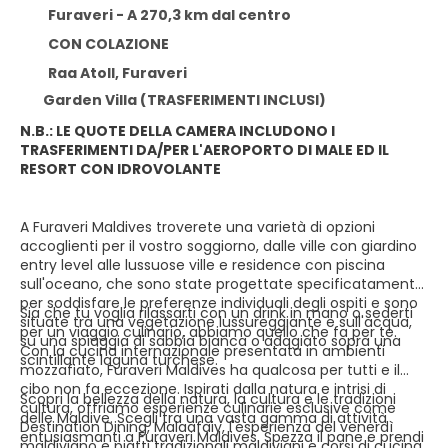
Furaveri - A 270,3 km dal centro
CON COLAZIONE
Raa Atoll, Furaveri
Garden Villa (TRASFERIMENTI INCLUSI)
N.B.: LE QUOTE DELLA CAMERA INCLUDONO I
TRASFERIMENTI DA/PER L'AEROPORTO DI MALE ED IL
RESORT CON IDROVOLANTE
A Furaveri Maldives troverete una varietà di opzioni
accoglienti per il vostro soggiorno, dalle ville con giardino
entry level alle lussuose ville e residence con piscina
sull'oceano, che sono state progettate specificatamente
per soddisfare le preferenze individuali degli ospiti e sono
Sia che tu voglia rilassarti con un drink in mano o sederti
situate tra una vegetazione lussureggiante e sull'acqua,
per un viaggio culinario, abbiamo quello che fa per te.
su una spiaggia di sabbia bianca o adagiato sopra una
Con la cucina internazionale presentata in ambienti
scintillante laguna turchese.
mozzafiato, Furaveri Maldives ha qualcosa per tutti e il
cibo non fa eccezione. Ispirati dalla natura e intrisi di
Scopri la bellezza della natura, la cultura e le tradizioni
cultura, offriamo esperienze culinarie esclusive come
delle Maldive. Scegli tra una vasta gamma di attività
Destination Dining, Malaafaiy, l'esperienza del venerdì
entusiasmanti a Furaveri Maldives. Spezza il pane e prendi
maldiviano e piatti tradizionali maldiviani e corsi di cucina.