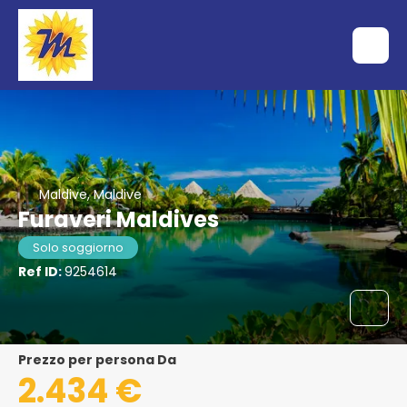
Maldive, Maldive
Furaveri Maldives
Solo soggiorno
Ref ID:
9254614
Prezzo per persona Da
2.434 €