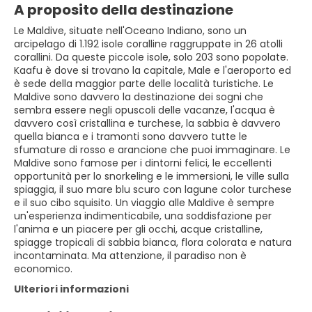
A proposito della destinazione
Le Maldive, situate nell'Oceano Indiano, sono un
arcipelago di 1.192 isole coralline raggruppate in 26 atolli
corallini. Da queste piccole isole, solo 203 sono popolate.
Kaafu è dove si trovano la capitale, Male e l'aeroporto ed
è sede della maggior parte delle località turistiche. Le
Maldive sono davvero la destinazione dei sogni che
sembra essere negli opuscoli delle vacanze, l'acqua è
davvero così cristallina e turchese, la sabbia è davvero
quella bianca e i tramonti sono davvero tutte le
sfumature di rosso e arancione che puoi immaginare. Le
Maldive sono famose per i dintorni felici, le eccellenti
opportunità per lo snorkeling e le immersioni, le ville sulla
spiaggia, il suo mare blu scuro con lagune color turchese
e il suo cibo squisito. Un viaggio alle Maldive è sempre
un'esperienza indimenticabile, una soddisfazione per
l'anima e un piacere per gli occhi, acque cristalline,
spiagge tropicali di sabbia bianca, flora colorata e natura
incontaminata. Ma attenzione, il paradiso non è
economico.
Ulteriori informazioni